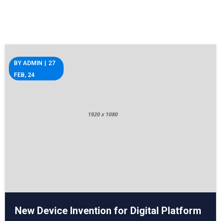
BY
ADMIN
|
27
FEB, 24
New Device Invention for Digital Platform