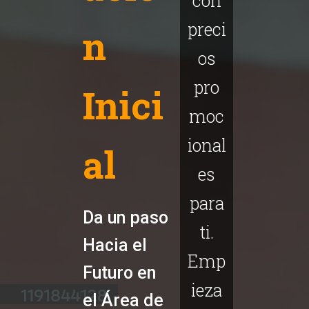
con
preci
n
os
pro
Inici
moc
ional
al
es
para
Da un paso
ti.
Hacia el
Emp
Futuro en
ieza
el Área de