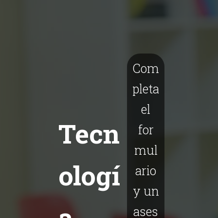
Com
pleta
el
Tecn
for
mul
ologí
ario
y un
a
ases