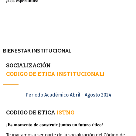
¡𝐋𝐨𝐬 𝐞𝐬𝐩𝐞𝐫𝐚𝐦𝐨𝐬!
BIENESTAR INSTITUCIONAL
SOCIALIZACIÓN
CODIGO DE ETICA INSTITUCIONAL!
Periodo Académico Abril - Agosto 2024
CODIGO DE ETICA
ISTNG
¡𝐄𝐬 𝐦𝐨𝐦𝐞𝐧𝐭𝐨 𝐝𝐞 𝐜𝐨𝐧𝐬𝐭𝐫𝐮𝐢𝐫 𝐣𝐮𝐧𝐭𝐨𝐬 𝐮𝐧 𝐟𝐮𝐭𝐮𝐫𝐨 é𝐭𝐢𝐜𝐨!
Te invitamos a ser parte de la socialización del Código de