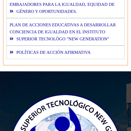
EMBAJADORES PARA LA IGUALDAD, EQUIDAD DE
GÉNERO Y OPORTUNIDADES.
PLAN DE ACCIONES EDUCATIVAS A DESARROLLAR
CONCIENCIA DE IGUALDAD EN EL INSTITUTO
SUPERIOR TECNOLÓGO "NEW GENERATION"
POLÍTICAS DE ACCIÓN AFIRMATIVA