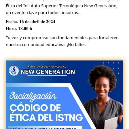
Ética del Instituto Superior Tecnológico New Generation,
un evento clave para todos nosotros.
𝐅𝐞𝐜𝐡𝐚: 𝟏𝟔 𝐝𝐞 𝐚𝐛𝐫𝐢𝐥 𝐝𝐞 𝟐𝟎𝟐𝟒
𝐇𝐨𝐫𝐚: 𝟏𝟖:𝟎𝟎 𝐡
Tu voz y compromiso son fundamentales para fortalecer
nuestra comunidad educativa. ¡No faltes